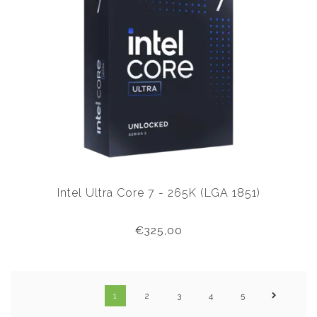
Intel Ultra Core 7 - 265K (LGA 1851)
€325,00
1
2
3
4
5