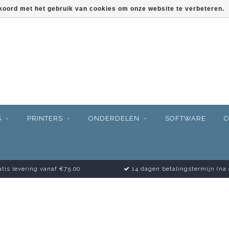
kkoord met het gebruik van cookies om onze website te verbeteren.
S
PRINTERS
ONDERDELEN
SOFTWARE
C
tis levering vanaf €75.00
14 dagen betalingstermijn (na