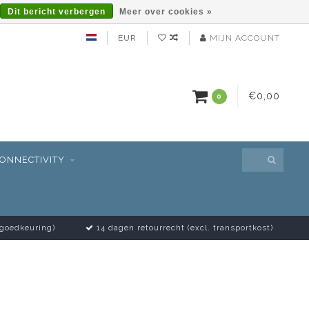
Dit bericht verbergen
Meer over cookies »
EUR
MIJN ACCOUNT
€0,00
0
ONNECTIVITY
 goedkeuring)
14 dagen retourrecht (excl. transportkost)