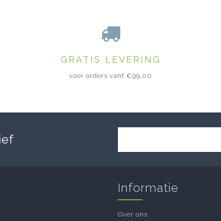
GRATIS LEVERING
voor orders vanf €99,00
ief
Informatie
Over ons