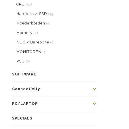
CPU
(54)
Harddisk / SSD
(39)
Moederborden
(5)
Memory
(7)
NUC / Barebone
(0)
MONITOREN
(5)
PSU
(0)
SOFTWARE
Connectivity
PC/LAPTOP
SPECIALS