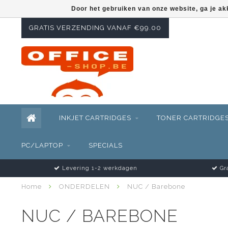
Door het gebruiken van onze website, ga je a
GRATIS VERZENDING VANAF €99.00
INKJET CARTRIDGES
TONER CARTRIDGE
PC/LAPTOP
SPECIALS
Levering 1-2 werkdagen
Gra
Home
ONDERDELEN
NUC / Barebone
NUC / BAREBONE