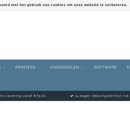
kkoord met het gebruik van cookies om onze website te verbeteren.
S
PRINTERS
ONDERDELEN
SOFTWARE
C
tis levering vanaf €75.00
14 dagen betalingstermijn (na