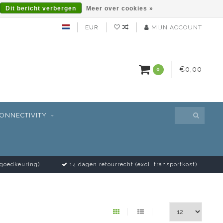
Dit bericht verbergen
Meer over cookies »
EUR
MIJN ACCOUNT
€0,00
0
ONNECTIVITY
 goedkeuring)
14 dagen retourrecht (excl. transportkost)