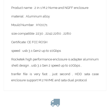
Product name : 2 in 1 M.2 Nvme and NGFF enclosure
material : Aluminum alloy
Mould Number : HY2071
size compatible :2230 , 2242,2260 , 2280
Certificate: CE FCC ROSH
speed : usb 3.1 Gen2 up to 10Gbps
Rocketek high performance enclosure is adapter aluminum
shell design , usb 3.1 Gen 2 speed up to 10Gbps ,
tranfer file is very fast , just second , HDD sata case
enclosure support M.2 NVME and sata dual protocol