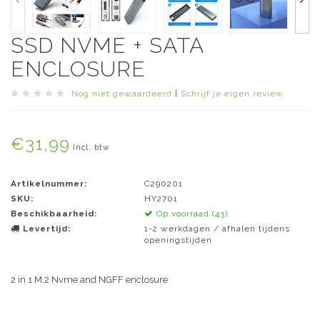
SSD NVME + SATA
ENCLOSURE
Nog niet gewaardeerd
|
Schrijf je eigen review
€31,99
Incl. btw
Artikelnummer:
C290201
SKU:
HY2701
Beschikbaarheid:
Op voorraad (43)
Levertijd:
1-2 werkdagen / afhalen tijdens
openingstijden
2 in 1 M.2 Nvme and NGFF enclosure