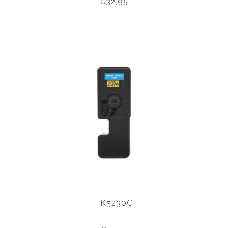
€32,95
TK5230C