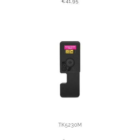
€41,95
TK5230M