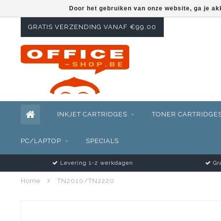
Door het gebruiken van onze website, ga je a
GRATIS VERZENDING VANAF €99.00
INKJET CARTRIDGES
TONER CARTRIDGE
PC/LAPTOP
SPECIALS
Levering 1-2 werkdagen
Gra
Home
TN2010/TN2220