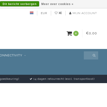
Dit bericht verbergen
Meer over cookies »
EUR
MIJN ACCOUNT
€0,00
0
ONNECTIVITY
 goedkeuring)
14 dagen retourrecht (excl. transportkost)