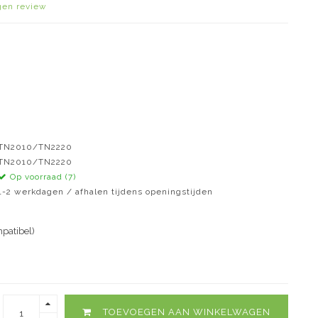
igen review
TN2010/TN2220
TN2010/TN2220
Op voorraad (7)
1-2 werkdagen / afhalen tijdens openingstijden
patibel)
TOEVOEGEN AAN WINKELWAGEN