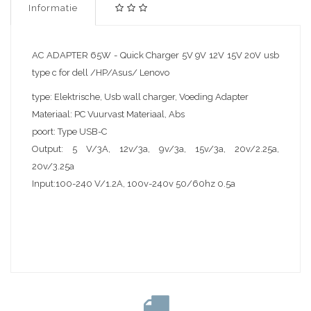
Informatie
AC ADAPTER 65W - Quick Charger 5V 9V 12V 15V 20V usb
type c for dell /HP/Asus/ Lenovo
type:
Elektrische, Usb wall charger, Voeding Adapter
Materiaal:
PC Vuurvast Materiaal, Abs
poort:
Type USB-C
Output:
5 V/3A, 12v/3a, 9v/3a, 15v/3a, 20v/2.25a,
20v/3.25a
Input:
100-240 V/1.2A, 100v-240v 50/60hz 0.5a