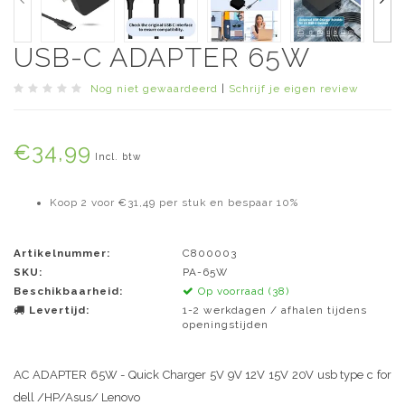
USB-C ADAPTER 65W
Nog niet gewaardeerd
|
Schrijf je eigen review
€34,99
Incl. btw
Koop 2 voor €31,49 per stuk en bespaar 10%
Artikelnummer:
C800003
SKU:
PA-65W
Beschikbaarheid:
Op voorraad (38)
Levertijd:
1-2 werkdagen / afhalen tijdens
openingstijden
AC ADAPTER 65W - Quick Charger 5V 9V 12V 15V 20V usb type c for
dell /HP/Asus/ Lenovo