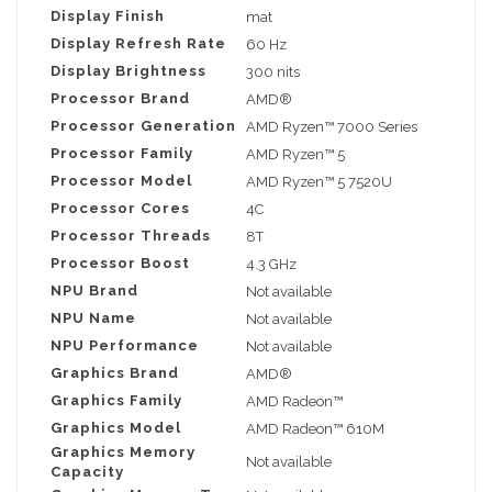
Display Finish
mat
Display Refresh Rate
60 Hz
Display Brightness
300 nits
Processor Brand
AMD®
Processor Generation
AMD Ryzen™ 7000 Series
Processor Family
AMD Ryzen™ 5
Processor Model
AMD Ryzen™ 5 7520U
Processor Cores
4C
Processor Threads
8T
Processor Boost
4.3 GHz
NPU Brand
Not available
NPU Name
Not available
NPU Performance
Not available
Graphics Brand
AMD®
Graphics Family
AMD Radeon™
Graphics Model
AMD Radeon™ 610M
Graphics Memory
Not available
Capacity