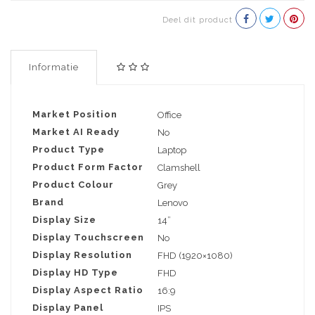
Deel dit product
Informatie
Market Position
Office
Market AI Ready
No
Product Type
Laptop
Product Form Factor
Clamshell
Product Colour
Grey
Brand
Lenovo
Display Size
14”
Display Touchscreen
No
Display Resolution
FHD (1920×1080)
Display HD Type
FHD
Display Aspect Ratio
16:9
Display Panel
IPS