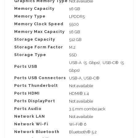
Graphics Memory Type
Not available
Memory Capacity
16 GB
Memory Type
LPDDR5
Memory Clock Speed
5500
Memory Max Capacity
16 GB
Storage Capacity
512 GB
Storage Form Factor
M.2
Storage Type
SSD
USB-A (5 Gbps), USB-C® (5
Ports USB
Gbps)
Ports USB Connectors
USB-A, USB-C®
Ports Thunderbolt
Not available
Ports HDMI
HDMI® 1.4
Ports DisplayPort
Not available
Ports Audio
3.5 mm combo jack
Network LAN
Not available
Network Wi-Fi
Wi-Fi® 6
Network Bluetooth
Bluetooth® 5.2