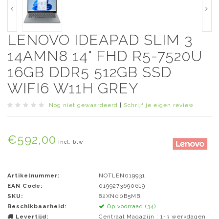
LENOVO IDEAPAD SLIM 3
14AMN8 14" FHD R5-7520U
16GB DDR5 512GB SSD
WIFI6 W11H GREY
Nog niet gewaardeerd
|
Schrijf je eigen review
€592,00
Incl. btw
Artikelnummer:
NOTLEN019931
EAN Code:
0199273690619
SKU:
82XN00B5MB
Beschikbaarheid:
Op voorraad (34)
Levertijd:
Centraal Magazijn : 1-3 werkdagen