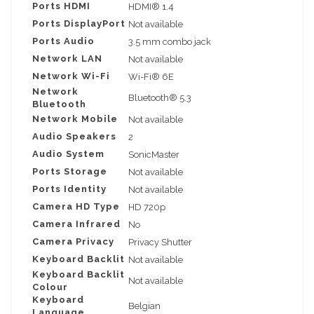
Ports HDMI
HDMI® 1.4
Ports DisplayPort
Not available
Ports Audio
3.5 mm combo jack
Network LAN
Not available
Network Wi-Fi
Wi-Fi® 6E
Network
Bluetooth® 5.3
Bluetooth
Network Mobile
Not available
Audio Speakers
2
Audio System
SonicMaster
Ports Storage
Not available
Ports Identity
Not available
Camera HD Type
HD 720p
Camera Infrared
No
Camera Privacy
Privacy Shutter
Keyboard Backlit
Not available
Keyboard Backlit
Not available
Colour
Keyboard
Belgian
Language