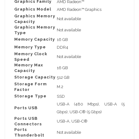
Graphics Family
AMD Radeon™
Graphics Model
AMD Radeon™ Graphics
Graphics Memory
Not available
Capacity
Graphics Memory
Not available
Type
Memory Capacity
16 GB
Memory Type
DDR4
Memory Clock
Not available
Speed
Memory Max
16 GB
Capacity
Storage Capacity
512 GB
Storage Form
M.2
Factor
Storage Type
SSD
USB-A (480 Mbps), USB-A (5
Ports USB
Gbps), USB-C® (5 Gbps)
Ports USB
USB-A, USB-C®
Connectors
Ports
Not available
Thunderbolt