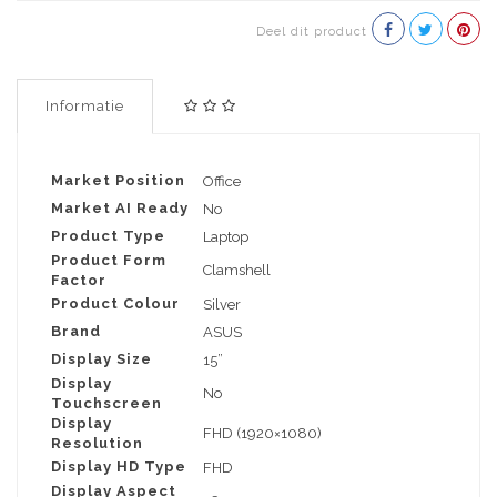
Deel dit product
Informatie
Market Position
Office
Market AI Ready
No
Product Type
Laptop
Product Form
Clamshell
Factor
Product Colour
Silver
Brand
ASUS
Display Size
15”
Display
No
Touchscreen
Display
FHD (1920×1080)
Resolution
Display HD Type
FHD
Display Aspect