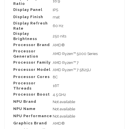
16:9
Ratio
Display Panel
IPS
Display Finish
mat
Display Refresh
60 Hz
Rate
Display
250 nits
Brightness
Processor Brand
AMD®
Processor
AMD Ryzen™ 5000 Series
Generation
Processor Family
AMD Ryzen™ 7
Processor Model
AMD Ryzen™ 7 5825U
Processor Cores
8C
Processor
16T
Threads
Processor Boost
4.5 GHz
NPU Brand
Not available
NPU Name
Not available
NPU Performance
Not available
Graphics Brand
AMD®