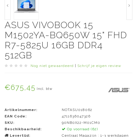
ASUS VIVOBOOK 15
M1502YA-BQ650W 15" FHD
R7-5825U 16GB DDR4
512GB
Nog niet gewaardeerd
|
Schrijf je eigen review
€675,45
Incl. btw
Artikelnummer:
NOTASU018062
EAN Code:
4711636047326
SKU:
90NB0X22-M01CM0
Beschikbaarheid:
Op voorraad (62)
Levertijd:
Centraal Magazijn : 1-3 werkdagen