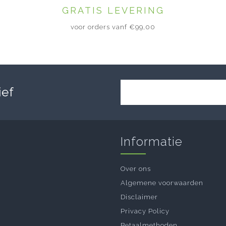
GRATIS LEVERING
voor orders vanf €99,00
ief
Informatie
Over ons
Algemene voorwaarden
Disclaimer
Privacy Policy
Betaalmethoden