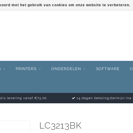
kkoord met het gebruik van cookies om onze website te verbeteren.
S
PRINTERS
ONDERDELEN
SOFTWARE
C
tis levering vanaf €75.00
14 dagen betalingstermijn (na
LC3213BK