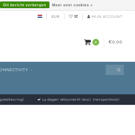
Dit bericht verbergen
Meer over cookies »
EUR
MIJN ACCOUNT
€0,00
0
ONNECTIVITY
 goedkeuring)
14 dagen retourrecht (excl. transportkost)