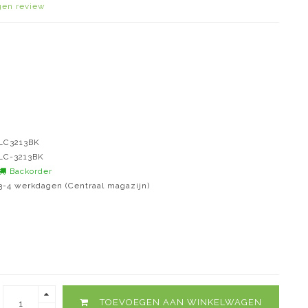
igen review
LC3213BK
LC-3213BK
Backorder
3-4 werkdagen (Centraal magazijn)
TOEVOEGEN AAN WINKELWAGEN