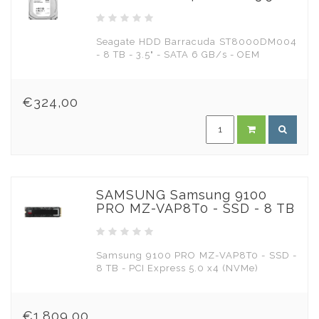
Seagate HDD Barracuda ST8000DM004
- 8 TB - 3.5" - SATA 6 GB/s - OEM
€324,00
SAMSUNG Samsung 9100
PRO MZ-VAP8T0 - SSD - 8 TB
Samsung 9100 PRO MZ-VAP8T0 - SSD -
8 TB - PCI Express 5.0 x4 (NVMe)
€1.809,00