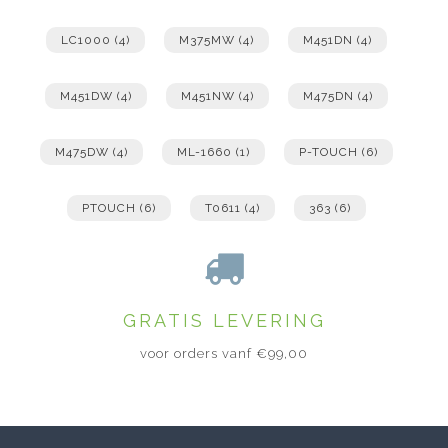
LC1000
(4)
M375MW
(4)
M451DN
(4)
M451DW
(4)
M451NW
(4)
M475DN
(4)
M475DW
(4)
ML-1660
(1)
P-TOUCH
(6)
PTOUCH
(6)
T0611
(4)
363
(6)
GRATIS LEVERING
voor orders vanf €99,00