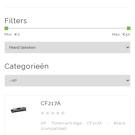
Filters
Min: €
0
Max: €
50
Categorieën
CF217A
HP Tonercartridge CF217A - Black
(compatibel)