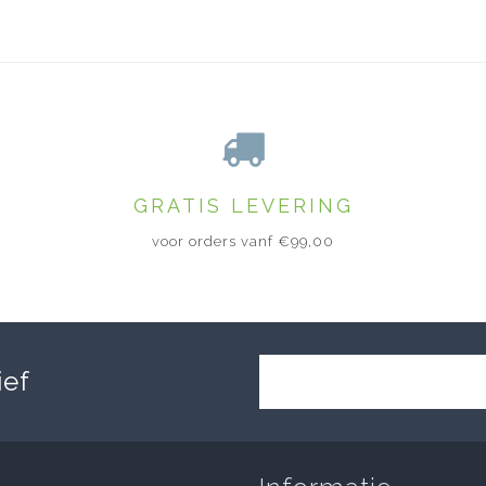
GRATIS LEVERING
voor orders vanf €99,00
ief