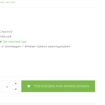
igen review
C750007
HDK026
Op voorraad (44)
1-2 werkdagen / afhalen tijdens openingstijden
TOEVOEGEN AAN WINKELWAGEN