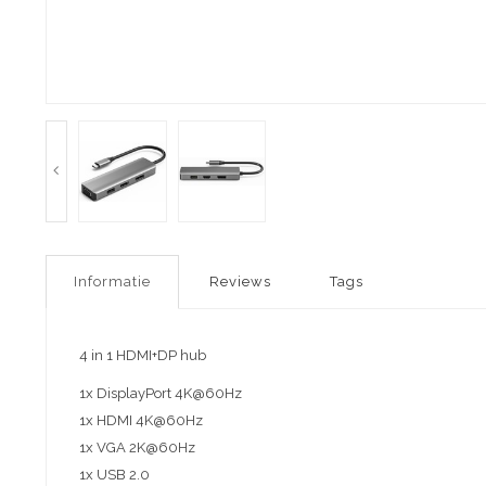
Informatie
Reviews
Tags
4 in 1 HDMI+DP hub
1x DisplayPort 4K@60Hz
1x HDMI 4K@60Hz
1x VGA 2K@60Hz
1x USB 2.0