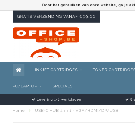
Door het gebruiken van onze website, ga je a
GRATIS VERZENDING VANAF €99.00
INKJET CARTRIDGES
TONER CARTRIDGE
PC/LAPTOP
SPECIALS
Levering 1-2 werkdagen
Gra
Home
USB-C HUB 4 in 1 - VGA/HDMI/DP/USB