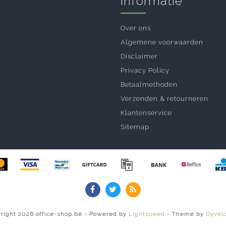
Informatie
Over ons
Algemene voorwaarden
Disclaimer
Privacy Policy
Betaalmethoden
Verzenden & retourneren
Klantenservice
Sitemap
right 2026 office-shop.be - Powered by
Lightspeed
- Theme by
Dyvel