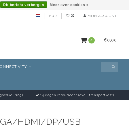
Dit bericht verbergen
Meer over cookies »
EUR
MIJN ACCOUNT
€0,00
0
ONNECTIVITY
 goedkeuring)
14 dagen retourrecht (excl. transportkost)
 VGA/HDMI/DP/USB