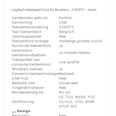
Logitech Keyboard K120 for Business - AZERTY - zwart
Aanbevolen gebruik
Kantoor
Aansluiting
USB
Toetsenbordindeling
AZERTY
Taal toetsenbord
Belgisch
Aanwijsapparaat
Nee
Toetsenbord formaat
Volledige grootte (100%)
Numeriek toetsenblok
Ja
Levensduur
10 miljoen tekens
toetsenbordtoetsen
Toetsprofiel van
Low-profile
computertoetsenbord
Windows-toetsen
Ja
Connectiviteitstechnologie
Bedraad
USB-hub
Nee
Bedoeld voor
Universeel
Vingerafdruklezer
Nee
Morsbestendig tot
60 ml
CE, TUV, WEEE, FCC,
Certificering
UL/cUL, VCCI, BSMI,
EPUP, KCC
Design
Backlight
Nee