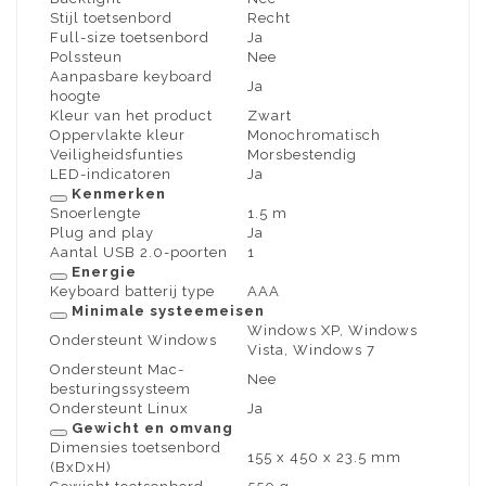
Stijl toetsenbord
Recht
Full-size toetsenbord
Ja
Polssteun
Nee
Aanpasbare keyboard
Ja
hoogte
Kleur van het product
Zwart
Oppervlakte kleur
Monochromatisch
Veiligheidsfunties
Morsbestendig
LED-indicatoren
Ja
Kenmerken
Snoerlengte
1.5 m
Plug and play
Ja
Aantal USB 2.0-poorten
1
Energie
Keyboard batterij type
AAA
Minimale systeemeisen
Windows XP, Windows
Ondersteunt Windows
Vista, Windows 7
Ondersteunt Mac-
Nee
besturingssysteem
Ondersteunt Linux
Ja
Gewicht en omvang
Dimensies toetsenbord
155 x 450 x 23.5 mm
(BxDxH)