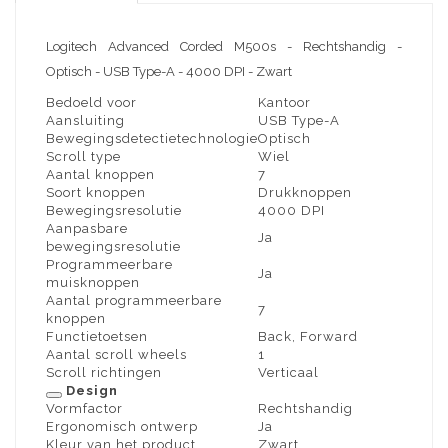
Logitech Advanced Corded M500s - Rechtshandig -
Optisch - USB Type-A - 4000 DPI - Zwart
Bedoeld voor
Kantoor
Aansluiting
USB Type-A
Bewegingsdetectietechnologie
Optisch
Scroll type
Wiel
Aantal knoppen
7
Soort knoppen
Drukknoppen
Bewegingsresolutie
4000 DPI
Aanpasbare
Ja
bewegingsresolutie
Programmeerbare
Ja
muisknoppen
Aantal programmeerbare
7
knoppen
Functietoetsen
Back, Forward
Aantal scroll wheels
1
Scroll richtingen
Verticaal
Design
Vormfactor
Rechtshandig
Ergonomisch ontwerp
Ja
Kleur van het product
Zwart