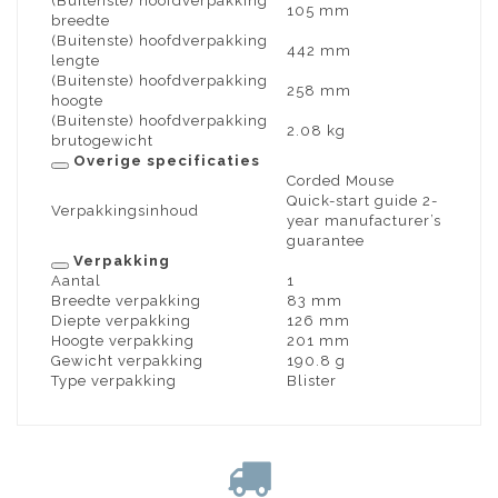
(Buitenste) hoofdverpakking
105 mm
breedte
(Buitenste) hoofdverpakking
442 mm
lengte
(Buitenste) hoofdverpakking
258 mm
hoogte
(Buitenste) hoofdverpakking
2.08 kg
brutogewicht
Overige specificaties
Corded Mouse
Quick-start guide 2-
Verpakkingsinhoud
year manufacturer’s
guarantee
Verpakking
Aantal
1
Breedte verpakking
83 mm
Diepte verpakking
126 mm
Hoogte verpakking
201 mm
Gewicht verpakking
190.8 g
Type verpakking
Blister